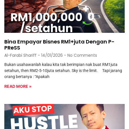
Bina Empayar Bisnes RM1+juta Dengan P-
PReSS
Al-Farabi Shariff
14/01/2026
No Comments
Bukan usahawanlah kalau kita tak berimpian nak buat RM1juta
setahun, then RM2-5-10juta setahun. Sky is the limit. Tapi jarang
orang bertanya : “Apakah
READ MORE »