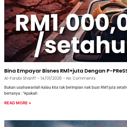
Bina Empayar Bisnes RM1+juta Dengan P-PReS
Al-Farabi Shariff
14/01/2026
No Comments
Bukan usahawanlah kalau kita tak berimpian nak buat RM1juta setahun
bertanya : “Apakah
READ MORE »