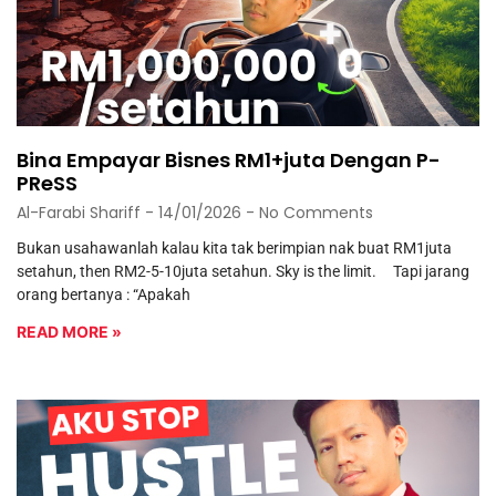
Bina Empayar Bisnes RM1+juta Dengan P-
PReSS
Al-Farabi Shariff
14/01/2026
No Comments
Bukan usahawanlah kalau kita tak berimpian nak buat RM1juta
setahun, then RM2-5-10juta setahun. Sky is the limit. Tapi jarang
orang bertanya : “Apakah
READ MORE »